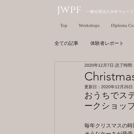
jwpf
一般社団法人日本ウェー
Top
Workshops
Diploma Co
全ての記事
体験者レポート
2020年12月7日
読了時間:
ウェディング｜ホームパーティ
Christ
更新日：
2020年12月26日
おうちでス
ークショッ
毎年クリスマスの時
そうなケーキが発売