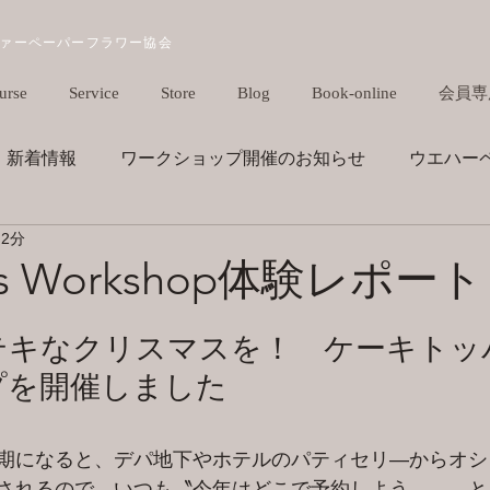
ファーペーパーフラワー協会
urse
Service
Store
Blog
Book-online
会員専
新着情報
ワークショップ開催のお知らせ
ウエハー
 2分
カリグラフィー
mas Workshop体験レポート
テキなクリスマスを！　ケーキトッ
プを開催しました
期になると、デパ地下やホテルのパティセリ―からオシ
されるので、いつも〝今年はどこで予約しよう……〟と