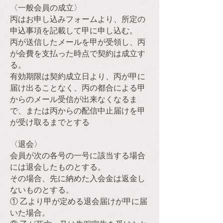
〈一般会員の成立〉
丙はお申し込みフォームより、所定の
申込事項を記載して甲に申し込む。
丙が送信したメールを甲が受領し、丙
が会費を支払った時点で契約は成立す
る。
有効期限は契約成立日より、丙が甲に
届け出ることなく、丙の都合による甲
からのメール受信が出来なくなるま
で、または丙からの配信中止届けを甲
が受け取るまでとする
〈退会〉
会員が次の各号の一号に該当する場合
には退会したものとする。
その場合、先に納めた入会金は返金し
ないものとする。
① 乙より甲が定める退会届けが甲に届
いた場合。